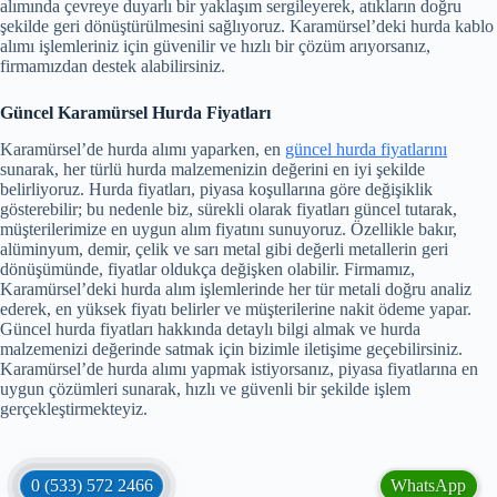
alımında çevreye duyarlı bir yaklaşım sergileyerek, atıkların doğru
şekilde geri dönüştürülmesini sağlıyoruz. Karamürsel’deki hurda kablo
alımı işlemleriniz için güvenilir ve hızlı bir çözüm arıyorsanız,
firmamızdan destek alabilirsiniz.
Güncel Karamürsel Hurda Fiyatları
Karamürsel’de hurda alımı yaparken, en
güncel hurda fiyatlarını
sunarak, her türlü hurda malzemenizin değerini en iyi şekilde
belirliyoruz. Hurda fiyatları, piyasa koşullarına göre değişiklik
gösterebilir; bu nedenle biz, sürekli olarak fiyatları güncel tutarak,
müşterilerimize en uygun alım fiyatını sunuyoruz. Özellikle bakır,
alüminyum, demir, çelik ve sarı metal gibi değerli metallerin geri
dönüşümünde, fiyatlar oldukça değişken olabilir. Firmamız,
Karamürsel’deki hurda alım işlemlerinde her tür metali doğru analiz
ederek, en yüksek fiyatı belirler ve müşterilerine nakit ödeme yapar.
Güncel hurda fiyatları hakkında detaylı bilgi almak ve hurda
malzemenizi değerinde satmak için bizimle iletişime geçebilirsiniz.
Karamürsel’de hurda alımı yapmak istiyorsanız, piyasa fiyatlarına en
uygun çözümleri sunarak, hızlı ve güvenli bir şekilde işlem
gerçekleştirmekteyiz.
0 (533) 572 2466
WhatsApp