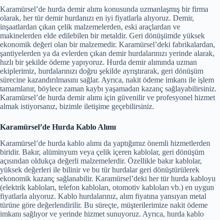
Karamürsel’de hurda demir alımı konusunda uzmanlaşmış bir firma
olarak, her tür demir hurdanızı en iyi fiyatlarla alıyoruz. Demir,
inşaatlardan çıkan çelik malzemelerden, eski araçlardan ve
makinelerden elde edilebilen bir metaldir. Geri dönüşümde yüksek
ekonomik değeri olan bir malzemedir. Karamürsel’deki fabrikalardan,
şantiyelerden ya da evlerden çıkan demir hurdalarınızı yerinde alarak,
hızlı bir şekilde ödeme yapıyoruz. Hurda demir alımında uzman
ekiplerimiz, hurdalarınızı doğru şekilde ayrıştırarak, geri dönüşüm
sürecine kazandırılmasını sağlar. Ayrıca, nakit ödeme imkanı ile işlem
tamamlanır, böylece zaman kaybı yaşamadan kazanç sağlayabilirsiniz.
Karamürsel’de hurda demir alımı için güvenilir ve profesyonel hizmet
almak istiyorsanız, bizimle iletişime geçebilirsiniz.
Karamürsel’de Hurda Kablo Alımı
Karamürsel’de hurda kablo alımı da yaptığımız önemli hizmetlerden
biridir. Bakır, alüminyum veya çelik içeren kablolar, geri dönüşüm
açısından oldukça değerli malzemelerdir. Özellikle bakır kablolar,
yüksek değerleri ile bilinir ve bu tür hurdalar geri dönüştürülerek
ekonomik kazanç sağlanabilir. Karamürsel’deki her tür hurda kabloyu
(elektrik kabloları, telefon kabloları, otomotiv kabloları vb.) en uygun
fiyatlarla alıyoruz. Kablo hurdalarınız, alım fiyatına yansıyan metal
türüne göre değerlendirilir. Bu süreçte, müşterilerimize nakit ödeme
imkanı sağlıyor ve yerinde hizmet sunuyoruz. Ayrıca, hurda kablo