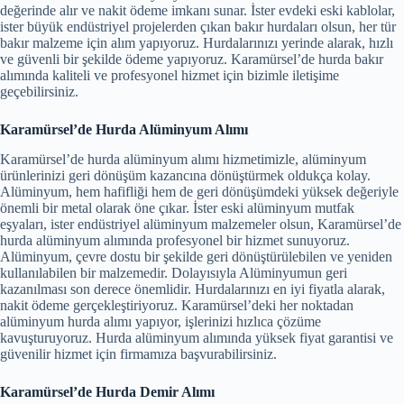
değerinde alır ve nakit ödeme imkanı sunar. İster evdeki eski kablolar,
ister büyük endüstriyel projelerden çıkan bakır hurdaları olsun, her tür
bakır malzeme için alım yapıyoruz. Hurdalarınızı yerinde alarak, hızlı
ve güvenli bir şekilde ödeme yapıyoruz. Karamürsel’de hurda bakır
alımında kaliteli ve profesyonel hizmet için bizimle iletişime
geçebilirsiniz.
Karamürsel’de Hurda Alüminyum Alımı
Karamürsel’de hurda alüminyum alımı hizmetimizle, alüminyum
ürünlerinizi geri dönüşüm kazancına dönüştürmek oldukça kolay.
Alüminyum, hem hafifliği hem de geri dönüşümdeki yüksek değeriyle
önemli bir metal olarak öne çıkar. İster eski alüminyum mutfak
eşyaları, ister endüstriyel alüminyum malzemeler olsun, Karamürsel’de
hurda alüminyum alımında profesyonel bir hizmet sunuyoruz.
Alüminyum, çevre dostu bir şekilde geri dönüştürülebilen ve yeniden
kullanılabilen bir malzemedir. Dolayısıyla Alüminyumun geri
kazanılması son derece önemlidir. Hurdalarınızı en iyi fiyatla alarak,
nakit ödeme gerçekleştiriyoruz. Karamürsel’deki her noktadan
alüminyum hurda alımı yapıyor, işlerinizi hızlıca çözüme
kavuşturuyoruz. Hurda alüminyum alımında yüksek fiyat garantisi ve
güvenilir hizmet için firmamıza başvurabilirsiniz.
Karamürsel’de Hurda Demir Alımı