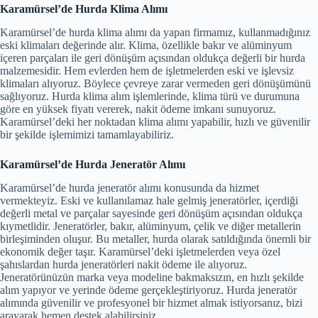
Karamürsel’de Hurda Klima Alımı
Karamürsel’de hurda klima alımı da yapan firmamız, kullanmadığınız
eski klimaları değerinde alır. Klima, özellikle bakır ve alüminyum
içeren parçaları ile geri dönüşüm açısından oldukça değerli bir hurda
malzemesidir. Hem evlerden hem de işletmelerden eski ve işlevsiz
klimaları alıyoruz. Böylece çevreye zarar vermeden geri dönüşümünü
sağlıyoruz. Hurda klima alım işlemlerinde, klima türü ve durumuna
göre en yüksek fiyatı vererek, nakit ödeme imkanı sunuyoruz.
Karamürsel’deki her noktadan klima alımı yapabilir, hızlı ve güvenilir
bir şekilde işlemimizi tamamlayabiliriz.
Karamürsel’de Hurda Jeneratör Alımı
Karamürsel’de hurda jeneratör alımı konusunda da hizmet
vermekteyiz. Eski ve kullanılamaz hale gelmiş jeneratörler, içerdiği
değerli metal ve parçalar sayesinde geri dönüşüm açısından oldukça
kıymetlidir. Jeneratörler, bakır, alüminyum, çelik ve diğer metallerin
birleşiminden oluşur. Bu metaller, hurda olarak satıldığında önemli bir
ekonomik değer taşır. Karamürsel’deki işletmelerden veya özel
şahıslardan hurda jeneratörleri nakit ödeme ile alıyoruz.
Jeneratörünüzün marka veya modeline bakmaksızın, en hızlı şekilde
alım yapıyor ve yerinde ödeme gerçekleştiriyoruz. Hurda jeneratör
alımında güvenilir ve profesyonel bir hizmet almak istiyorsanız, bizi
arayarak hemen destek alabilirsiniz.