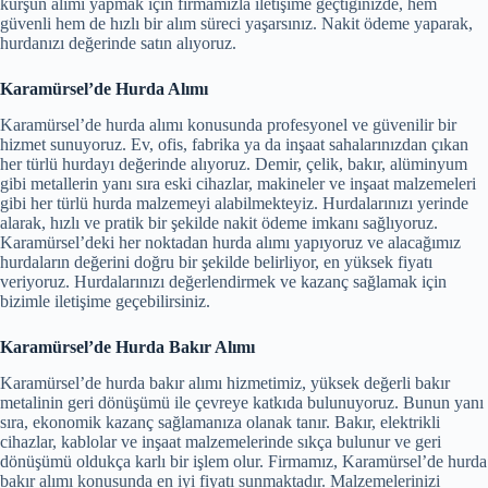
kurşun alımı yapmak için firmamızla iletişime geçtiğinizde, hem
güvenli hem de hızlı bir alım süreci yaşarsınız. Nakit ödeme yaparak,
hurdanızı değerinde satın alıyoruz.
Karamürsel’de Hurda Alımı
Karamürsel’de hurda alımı konusunda profesyonel ve güvenilir bir
hizmet sunuyoruz. Ev, ofis, fabrika ya da inşaat sahalarınızdan çıkan
her türlü hurdayı değerinde alıyoruz. Demir, çelik, bakır, alüminyum
gibi metallerin yanı sıra eski cihazlar, makineler ve inşaat malzemeleri
gibi her türlü hurda malzemeyi alabilmekteyiz. Hurdalarınızı yerinde
alarak, hızlı ve pratik bir şekilde nakit ödeme imkanı sağlıyoruz.
Karamürsel’deki her noktadan hurda alımı yapıyoruz ve alacağımız
hurdaların değerini doğru bir şekilde belirliyor, en yüksek fiyatı
veriyoruz. Hurdalarınızı değerlendirmek ve kazanç sağlamak için
bizimle iletişime geçebilirsiniz.
Karamürsel’de Hurda Bakır Alımı
Karamürsel’de hurda bakır alımı hizmetimiz, yüksek değerli bakır
metalinin geri dönüşümü ile çevreye katkıda bulunuyoruz. Bunun yanı
sıra, ekonomik kazanç sağlamanıza olanak tanır. Bakır, elektrikli
cihazlar, kablolar ve inşaat malzemelerinde sıkça bulunur ve geri
dönüşümü oldukça karlı bir işlem olur. Firmamız, Karamürsel’de hurda
bakır alımı konusunda en iyi fiyatı sunmaktadır. Malzemelerinizi