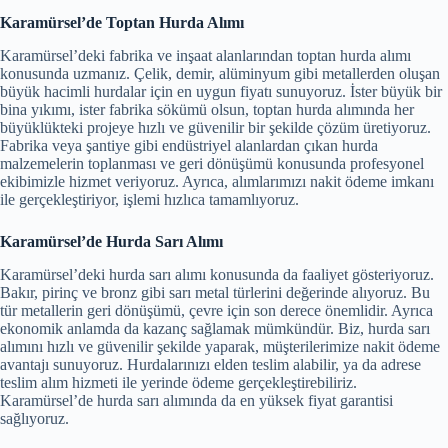
Karamürsel’de Toptan Hurda Alımı
Karamürsel’deki fabrika ve inşaat alanlarından toptan hurda alımı
konusunda uzmanız. Çelik, demir, alüminyum gibi metallerden oluşan
büyük hacimli hurdalar için en uygun fiyatı sunuyoruz. İster büyük bir
bina yıkımı, ister fabrika sökümü olsun, toptan hurda alımında her
büyüklükteki projeye hızlı ve güvenilir bir şekilde çözüm üretiyoruz.
Fabrika veya şantiye gibi endüstriyel alanlardan çıkan hurda
malzemelerin toplanması ve geri dönüşümü konusunda profesyonel
ekibimizle hizmet veriyoruz. Ayrıca, alımlarımızı nakit ödeme imkanı
ile gerçekleştiriyor, işlemi hızlıca tamamlıyoruz.
Karamürsel’de Hurda Sarı Alımı
Karamürsel’deki hurda sarı alımı konusunda da faaliyet gösteriyoruz.
Bakır, pirinç ve bronz gibi sarı metal türlerini değerinde alıyoruz. Bu
tür metallerin geri dönüşümü, çevre için son derece önemlidir. Ayrıca
ekonomik anlamda da kazanç sağlamak mümkündür. Biz, hurda sarı
alımını hızlı ve güvenilir şekilde yaparak, müşterilerimize nakit ödeme
avantajı sunuyoruz. Hurdalarınızı elden teslim alabilir, ya da adrese
teslim alım hizmeti ile yerinde ödeme gerçekleştirebiliriz.
Karamürsel’de hurda sarı alımında da en yüksek fiyat garantisi
sağlıyoruz.