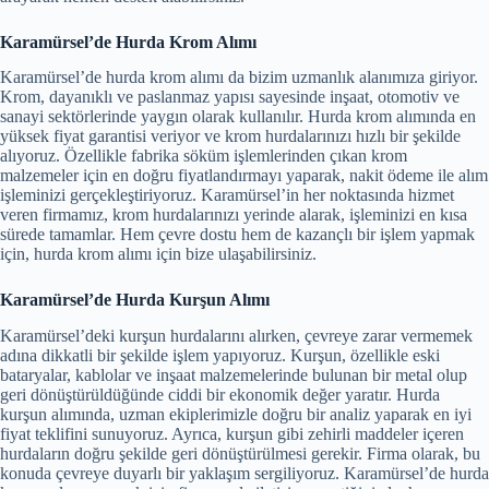
Karamürsel’de Hurda Krom Alımı
Karamürsel’de hurda krom alımı da bizim uzmanlık alanımıza giriyor.
Krom, dayanıklı ve paslanmaz yapısı sayesinde inşaat, otomotiv ve
sanayi sektörlerinde yaygın olarak kullanılır. Hurda krom alımında en
yüksek fiyat garantisi veriyor ve krom hurdalarınızı hızlı bir şekilde
alıyoruz. Özellikle fabrika söküm işlemlerinden çıkan krom
malzemeler için en doğru fiyatlandırmayı yaparak, nakit ödeme ile alım
işleminizi gerçekleştiriyoruz. Karamürsel’in her noktasında hizmet
veren firmamız, krom hurdalarınızı yerinde alarak, işleminizi en kısa
sürede tamamlar. Hem çevre dostu hem de kazançlı bir işlem yapmak
için, hurda krom alımı için bize ulaşabilirsiniz.
Karamürsel’de Hurda Kurşun Alımı
Karamürsel’deki kurşun hurdalarını alırken, çevreye zarar vermemek
adına dikkatli bir şekilde işlem yapıyoruz. Kurşun, özellikle eski
bataryalar, kablolar ve inşaat malzemelerinde bulunan bir metal olup
geri dönüştürüldüğünde ciddi bir ekonomik değer yaratır. Hurda
kurşun alımında, uzman ekiplerimizle doğru bir analiz yaparak en iyi
fiyat teklifini sunuyoruz. Ayrıca, kurşun gibi zehirli maddeler içeren
hurdaların doğru şekilde geri dönüştürülmesi gerekir. Firma olarak, bu
konuda çevreye duyarlı bir yaklaşım sergiliyoruz. Karamürsel’de hurda