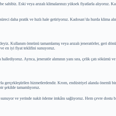
 sahibiz. Eski veya arızalı klimalarınızı yüksek fiyatlarla alıyoruz. K
üreci daha pratik ve hızlı hale getiriyoruz. Kadosan’da hurda klima alım
zdeyiz. Kullanım ömrünü tamamlamış veya arızalı jeneratörler, geri dön
ve en iyi fiyat teklifini sunuyoruz.
a hallediyoruz. Ayrıca, jeneratör alımının yanı sıra, çelik çatı sökümü 
a gerçekleştirilen hizmetlerdendir. Krom, endüstriyel alanda önemli bi
bir şekilde tamamlıyoruz.
ler sunuyor ve yerinde nakit ödeme imkânı sağlıyoruz. Hem çevre dostu