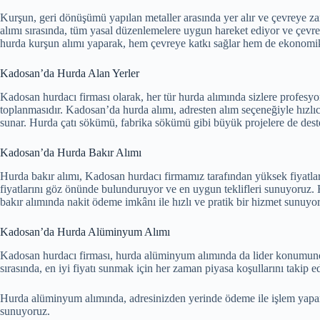
Kurşun, geri dönüşümü yapılan metaller arasında yer alır ve çevreye za
alımı sırasında, tüm yasal düzenlemelere uygun hareket ediyor ve çevre 
hurda kurşun alımı yaparak, hem çevreye katkı sağlar hem de ekonomik
Kadosan’da Hurda Alan Yerler
Kadosan hurdacı firması olarak, her tür hurda alımında sizlere profes
toplanmasıdır. Kadosan’da hurda alımı, adresten alım seçeneğiyle hızlıc
sunar. Hurda çatı sökümü, fabrika sökümü gibi büyük projelere de deste
Kadosan’da Hurda Bakır Alımı
Hurda bakır alımı, Kadosan hurdacı firmamız tarafından yüksek fiyatlar
fiyatlarını göz önünde bulunduruyor ve en uygun teklifleri sunuyoruz.
bakır alımında nakit ödeme imkânı ile hızlı ve pratik bir hizmet sunuyo
Kadosan’da Hurda Alüminyum Alımı
Kadosan hurdacı firması, hurda alüminyum alımında da lider konumund
sırasında, en iyi fiyatı sunmak için her zaman piyasa koşullarını takip e
Hurda alüminyum alımında, adresinizden yerinde ödeme ile işlem yapara
sunuyoruz.