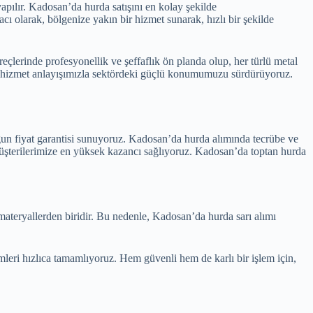
apılır. Kadosan’da hurda satışını en kolay şekilde
ı olarak, bölgenize yakın bir hizmet sunarak, hızlı bir şekilde
çlerinde profesyonellik ve şeffaflık ön planda olup, her türlü metal
nde hizmet anlayışımızla sektördeki güçlü konumumuzu sürdürüyoruz.
un fiyat garantisi sunuyoruz. Kadosan’da hurda alımında tecrübe ve
 müşterilerimize en yüksek kazancı sağlıyoruz. Kadosan’da toptan hurda
materyallerden biridir. Bu nedenle, Kadosan’da hurda sarı alımı
emleri hızlıca tamamlıyoruz. Hem güvenli hem de karlı bir işlem için,