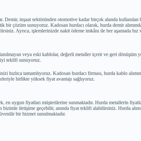
r. Demir, inşaat sektöründen otomotive kadar birçok alanda kullanılan
atik bir çözüm sunuyoruz. Kadosan hurdacı olarak, hurda demir alımında 
irsiniz. Ayrıca, işlemlerinizde nakit ödeme imkânı ile her aşamada hız 
anılmayan veya eski kablolar, değerli metaller içerir ve geri dönüşüm 
iyi teklifi sunuyoruz.
inizi hızlıca tamamlıyoruz. Kadosan hurdacı firması, hurda kablo alımın
rleriyle birlikte yüksek fiyat avantajı sağlıyoruz.
ek, en uygun fiyatları müşterilerine sunmaktadır. Hurda metallerin fiyat
n bizimle iletişime geçebilir, anında fiyat teklifi alabilirsiniz. Hurda 
üvenilir bir hizmet sunulmaktadır.