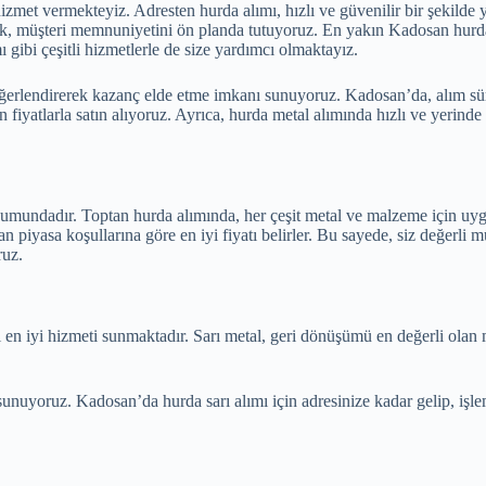
zmet vermekteyiz. Adresten hurda alımı, hızlı ve güvenilir bir şekilde y
rak, müşteri memnuniyetini ön planda tutuyoruz. En yakın Kadosan hurdac
 gibi çeşitli hizmetlerle de size yardımcı olmaktayız.
eğerlendirerek kazanç elde etme imkanı sunuyoruz. Kadosan’da, alım süre
n fiyatlarla satın alıyoruz. Ayrıca, hurda metal alımında hızlı ve yeri
umundadır. Toptan hurda alımında, her çeşit metal ve malzeme için uyg
n piyasa koşullarına göre en iyi fiyatı belirler. Bu sayede, siz değerli
ruz.
en iyi hizmeti sunmaktadır. Sarı metal, geri dönüşümü en değerli olan 
 sunuyoruz. Kadosan’da hurda sarı alımı için adresinize kadar gelip, işl