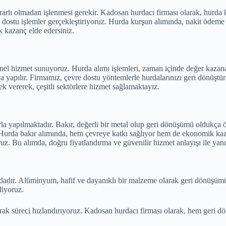
rarlı olmadan işlenmesi gerekir. Kadosan hurdacı firması olarak, hurda
dostu işlemler gerçekleştiriyoruz. Hurda kurşun alımında, nakit ödeme s
 kazanç elde edersiniz.
yonel hizmet sunuyoruz. Hurda alımı işlemleri, zaman içinde değer kaz
a yapılır. Firmamız, çevre dostu yöntemlerle hurdalarınızı geri dönüştü
k vererek, çeşitli sektörlere hizmet sağlamaktayız.
la yapılmaktadır. Bakır, değerli bir metal olup geri dönüşümü oldukça ö
 Hurda bakır alımında, hem çevreye katkı sağlıyor hem de ekonomik kaz
ruz. Bu alımda, doğru fiyatlandırma ve güvenilir hizmet anlayışı ile yan
adır. Alüminyum, hafif ve dayanıklı bir malzeme olarak geri dönüşümü
diyoruz.
k süreci hızlandırıyoruz. Kadosan hurdacı firması olarak, hem geri dö