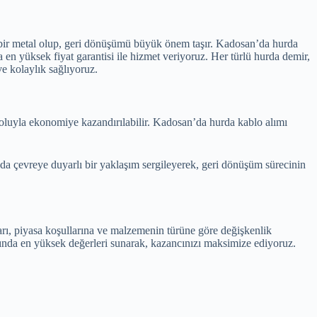
 bir metal olup, geri dönüşümü büyük önem taşır. Kadosan’da hurda
en yüksek fiyat garantisi ile hizmet veriyoruz. Her türlü hurda demir,
ve kolaylık sağlıyoruz.
yoluyla ekonomiye kazandırılabilir. Kadosan’da hurda kablo alımı
da çevreye duyarlı bir yaklaşım sergileyerek, geri dönüşüm sürecinin
ları, piyasa koşullarına ve malzemenin türüne göre değişkenlik
alımında en yüksek değerleri sunarak, kazancınızı maksimize ediyoruz.