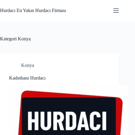
Skip
to
Hurdacı En Yakın Hurdacı Firması
content
Kategori
Konya
Konya
Kadınhanı Hurdacı