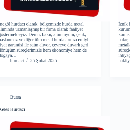
İnegöl hurdacı olarak, bölgemizde hurda metal
İznik 
alımında uzmanlaşmış bir firma olarak faaliyet
kurums
göstermekteyiz. Demir, bakır, alüminyum, çelik,
konus
paslanmaz ve diğer tüm metal hurdalarınızı en iyi
bakır,
fiyat garantisi ile satın alıyor, çevreye duyarlı geri
metall
dönüşüm süreçlerimizle hem ekonomiye hem de
süreçl
doğaya…
ihtiya
hurdaci
25 Şubat 2025
nakli
Bursa
Keles Hurdacı