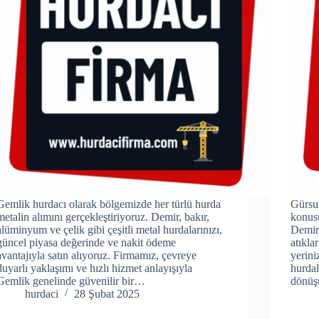
Gemlik hurdacı olarak bölgemizde her türlü hurda
Gürsu 
metalin alımını gerçekleştiriyoruz. Demir, bakır,
konusu
alüminyum ve çelik gibi çeşitli metal hurdalarınızı,
Demir,
güncel piyasa değerinde ve nakit ödeme
atıkla
avantajıyla satın alıyoruz. Firmamız, çevreye
yerini
duyarlı yaklaşımı ve hızlı hizmet anlayışıyla
hurdal
Gemlik genelinde güvenilir bir…
dönüş
hurdaci
28 Şubat 2025