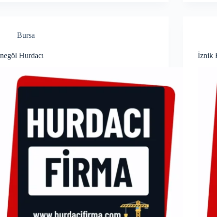
Bursa
İnegöl Hurdacı
İznik