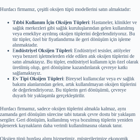
Hurdacı firmamız, çeşitli oksijen tüpü modellerini satın almaktadır:
Tıbbi Kullanım İçin Oksijen Tüpleri
: Hastaneler, klinikler ve
sağlık merkezleri gibi sağlık kuruluşlarından gelen kullanılmış
veya emekliye ayrılmış oksijen tüplerini değerlendiriyoruz. Bu
tür tüpler, özel bir fiyatlandırma ile geri dönüşüm için işleme
alınmaktadır.
E
ndüstriyel Oksijen Tüpleri
: Endüstriyel tesisler, atölyeler
veya benzeri işletmelerden elde edilen atık oksijen tüplerini de
satın almaktayız. Bu tüpler, endüstriyel kullanım için özel olarak
üretilmiş olup, geri dönüşüme kazandırılarak çevreye katkı
sağlamaktayız.
Ev Tipi Oksijen Tüpleri
: Bireysel kullanıcılar veya ev sağlık
bakımı alanlarından gelen, artık kullanılmayan oksijen tüplerini
de değerlendiriyoruz. Bu tüplerin geri dönüşümü, çevreye
duyarlı bir yaklaşımla gerçekleştirilir.
Hurdacı firmamız, sadece oksijen tüplerini almakla kalmaz, aynı
zamanda geri dönüşüm sürecine tabi tutarak çevre dostu bir yaklaşım
sergiler. Geri dönüşüm, kullanılmış veya bozulmuş tüplerin yeniden
işlenerek kaynakların daha verimli kullanılmasına olanak tanır.
Oksijen tüpü hurdası alımı hizmetimiz, müşterilerimize ekonomik