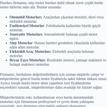
Hurdacı firmamız, step motor hurdası dahil olmak üzere çeşitli hurda
motor türlerini satın alır. Bunlar arasında:
Otomobil Motorları
: Araçlardan çıkarılan benzinli, dizel veya
elektrikli motorlar.
Endüstriyel Motorlar
: Fabrikalarda kullanılan büyük güçlü
motorlar.
Jeneratör Motorları
: Jeneratörlerde bulunan çeşitli motor
tipleri.
Step Motorlar
: Hassas hareket gerektiren cihazlarda kullanılan
adım adım motorlar.
Elektrikli Araç Motorları
: Elektrikli araçlarda bulunan
motorlar.
Beyaz Eşya Motorları
: Buzdolabı motoru, çamaşır makinesi ve
bulaşık makinesi motorları.
Firmamız, hurdaların değerlendirilmesi için uzman ekiplerle çalışır ve
müşterilerine güncel hurda motor fiyatlarıyla nakit ödeme imkanı sunar.
Ayrıca tonajlı hurda motor alımı yaparken özel fiyatlandırma
seçenekleri sunarak, müşterilerimize daha avantajlı bir hizmet sağlar.
Müşterilerimizin eski, kullanılmayan veya hurda durumundaki
motorları için firmamızın profesyonel ve çevre dostu yaklaşımı
sayesinde, geri dönüşüm sürecindeki atıkların ekonomiye