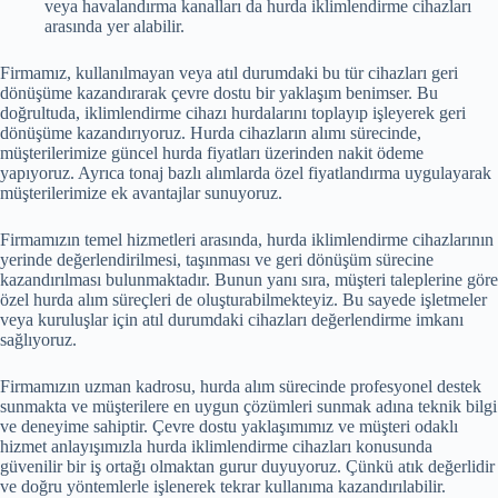
veya havalandırma kanalları da hurda iklimlendirme cihazları
arasında yer alabilir.
Firmamız, kullanılmayan veya atıl durumdaki bu tür cihazları geri
dönüşüme kazandırarak çevre dostu bir yaklaşım benimser. Bu
doğrultuda, iklimlendirme cihazı hurdalarını toplayıp işleyerek geri
dönüşüme kazandırıyoruz. Hurda cihazların alımı sürecinde,
müşterilerimize güncel hurda fiyatları üzerinden nakit ödeme
yapıyoruz. Ayrıca tonaj bazlı alımlarda özel fiyatlandırma uygulayarak
müşterilerimize ek avantajlar sunuyoruz.
Firmamızın temel hizmetleri arasında, hurda iklimlendirme cihazlarının
yerinde değerlendirilmesi, taşınması ve geri dönüşüm sürecine
kazandırılması bulunmaktadır. Bunun yanı sıra, müşteri taleplerine göre
özel hurda alım süreçleri de oluşturabilmekteyiz. Bu sayede işletmeler
veya kuruluşlar için atıl durumdaki cihazları değerlendirme imkanı
sağlıyoruz.
Firmamızın uzman kadrosu, hurda alım sürecinde profesyonel destek
sunmakta ve müşterilere en uygun çözümleri sunmak adına teknik bilgi
ve deneyime sahiptir. Çevre dostu yaklaşımımız ve müşteri odaklı
hizmet anlayışımızla hurda iklimlendirme cihazları konusunda
güvenilir bir iş ortağı olmaktan gurur duyuyoruz. Çünkü atık değerlidir
ve doğru yöntemlerle işlenerek tekrar kullanıma kazandırılabilir.