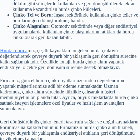
döküm gibi süreçlerde kullanılan ve geri dönüştürülerek tekrar
kullanıma kazandırılan hurda çinko külçeleri.
Çinko Tel ve Boru
: İnşaat sektöründe kullanılan çinko teller ve
boruların geri dönüştürülmüş halidir.
Çinko Alaşımları
: Otomotiv sektöründe veya diğer endüstriyel
uygulamalarda kullanılan çinko alaşımlarının atıkları da hurda
çinko olarak geri kazanılabilir.
Hurdacı firma
mız, çeşitli kaynaklardan gelen hurda çinkoyu
değerlendirerek çevreye duyarlı bir yaklaşımla geri dönüşüm sürecine
katkı sağlamaktadır. Özellikle tonajlı hurda çinko alımı yaparak
endüstriyel ölçekte geri dönüşüm sürecine destek olmaktayız.
Firmamız, güncel hurda çinko fiyatları üzerinden değerlendirme
yaparak müşterilerimize adil bir ödeme sunmaktadır. Uzman
kadromuz, çinko alımı sürecinde titizlikle çalışarak müşteri
memnuniyetini ön planda tutar. Ayrıca, büyük miktarlarda hurda çinko
satmak isteyen işletmelere özel fiyatlar ve hızlı işlem avantajları
sunmaktayız.
Geri dönüştürülmüş çinko, enerji tasarrufu sağlar ve doğal kaynakların
korunmasına katkıda bulunur. Firmamızın hurda çinko alım hizmeti,
çevreye duyarlı bir yaklaşımla endüstriyel atıkların geri dönüşümünü
teşvik etmeyi amaçlar.