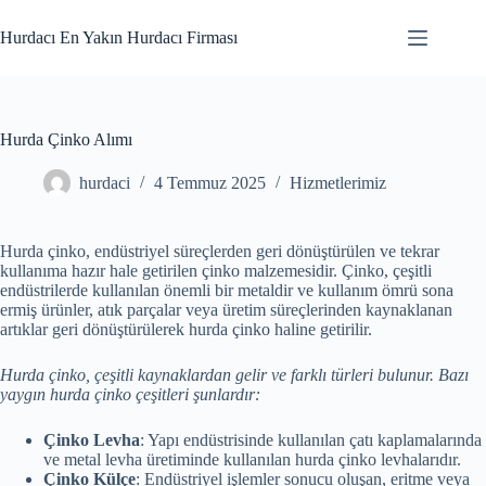
Skip
to
Hurdacı En Yakın Hurdacı Firması
content
Hurda Çinko Alımı
hurdaci
4 Temmuz 2025
Hizmetlerimiz
Hurda çinko, endüstriyel süreçlerden geri dönüştürülen ve tekrar
kullanıma hazır hale getirilen çinko malzemesidir. Çinko, çeşitli
endüstrilerde kullanılan önemli bir metaldir ve kullanım ömrü sona
ermiş ürünler, atık parçalar veya üretim süreçlerinden kaynaklanan
artıklar geri dönüştürülerek hurda çinko haline getirilir.
Hurda çinko, çeşitli kaynaklardan gelir ve farklı türleri bulunur. Bazı
yaygın hurda çinko çeşitleri şunlardır:
Çinko Levha
: Yapı endüstrisinde kullanılan çatı kaplamalarında
ve metal levha üretiminde kullanılan hurda çinko levhalarıdır.
Çinko Külçe
: Endüstriyel işlemler sonucu oluşan, eritme veya