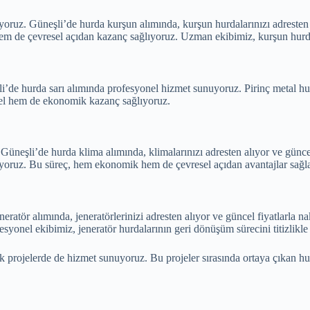
yoruz. Güneşli’de hurda kurşun alımında, kurşun hurdalarınızı adresten 
 de çevresel açıdan kazanç sağlıyoruz. Uzman ekibimiz, kurşun hurdalar
de hurda sarı alımında profesyonel hizmet sunuyoruz. Pirinç metal hurd
esel hem de ekonomik kazanç sağlıyoruz.
neşli’de hurda klima alımında, klimalarınızı adresten alıyor ve güncel
rüyoruz. Bu süreç, hem ekonomik hem de çevresel açıdan avantajlar sağla
tör alımında, jeneratörlerinizi adresten alıyor ve güncel fiyatlarla nak
onel ekibimiz, jeneratör hurdalarının geri dönüşüm sürecini titizlikle 
projelerde de hizmet sunuyoruz. Bu projeler sırasında ortaya çıkan hurda