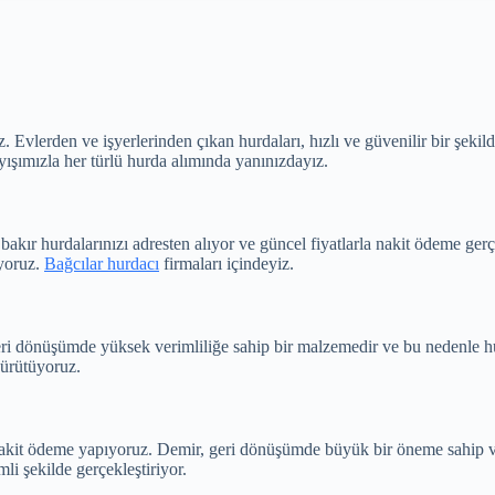
Evlerden ve işyerlerinden çıkan hurdaları, hızlı ve güvenilir bir şekil
yışımızla her türlü hurda alımında yanınızdayız.
kır hurdalarınızı adresten alıyor ve güncel fiyatlarla nakit ödeme ger
iyoruz.
Bağcılar hurdacı
firmaları içindeyiz.
i dönüşümde yüksek verimliliğe sahip bir malzemedir ve bu nedenle hur
yürütüyoruz.
nakit ödeme yapıyoruz. Demir, geri dönüşümde büyük bir öneme sahip ve 
i şekilde gerçekleştiriyor.