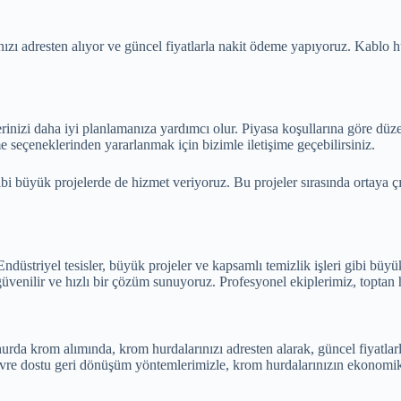
zı adresten alıyor ve güncel fiyatlarla nakit ödeme yapıyoruz. Kablo hur
inizi daha iyi planlamanıza yardımcı olur. Piyasa koşullarına göre düzenl
e seçeneklerinden yararlanmak için bizimle iletişime geçebilirsiniz.
i büyük projelerde de hizmet veriyoruz. Bu projeler sırasında ortaya çık
striyel tesisler, büyük projeler ve kapsamlı temizlik işleri gibi büyük
üvenilir ve hızlı bir çözüm sunuyoruz. Profesyonel ekiplerimiz, toptan h
rda krom alımında, krom hurdalarınızı adresten alarak, güncel fiyatl
 Çevre dostu geri dönüşüm yöntemlerimizle, krom hurdalarınızın ekonomi