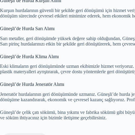
Güneşli’de Hurda Kurşun Alımı
Kurşun hurdalarının güvenli bir şekilde geri dönüşümü için hizmet veri
dönüşüm sürecinde çevresel etkileri minimize ederek, hem ekonomik hem
Güneşli’de Hurda Sarı Alımı
Sarı metaller, geri dönüşümde yüksek değere sahip olduğundan, Güneşli’
Sarı pirinç hurdalarınızı etkin bir şekilde geri dönüştürerek, hem çevr
Güneşli’de Hurda Klima Alımı
Eski klimaların geri dönüşümünde uzman ekibimizle hizmet veriyoruz. Gü
plastik materyalleri ayrıştırarak, çevre dostu yöntemlerle geri dönüştü
Güneşli’de Hurda Jeneratör Alımı
Jeneratör hurdalarının geri dönüşümünde uzmanız. Güneşli’de hurda jenera
dönüşüme kazandırarak, ekonomik ve çevresel kazanç sağlıyoruz. Profesy
Güneşli’de çelik çatı sökümü, bina yıkımı ve fabrika sökümü gibi büyük 
ve söküm ihtiyacınız için bizimle iletişime geçebilirsiniz.