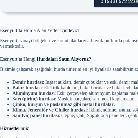
0 (533) 572 246
Esenyurt’ta Hurda Alan Yerler İçindeyiz!
Esenyurt, sanayi bölgeleri ve konut alanlarıyla büyük bir hurda potans
vermektedir.
Esenyurt’ta Hangi
Hurdaları Satın Alıyoruz?
Bizimle çalışarak aşağıdaki hurda türlerini en iyi fiyatlarla satabilirsiniz:
Demir hurdası
: İnşaat atıkları, demir çubuklar ve eski demir ma
Bakır hurdası
: Elektrik kabloları, bakır borular ve bakır levhalar
Alüminyum hurdası
: Eski çerçeveler, alüminyum kaplama malz
Sarı (pirinç) hurdası
: Musluk parçaları, sarı metal kaplamalar.
Çinko, kurşun ve paslanmaz gibi metal hurdalar
.
Klima, Jeneratör ve Chiller hurdası
: İklimlendirme, ısıtma, s
Sandviç panel hurdası
: Cephe, Çatı, Soğuk oda panelleri, çeli
Hizmetlerimiz