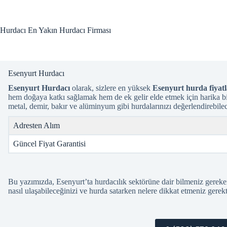
Skip
to
content
Hurdacı En Yakın Hurdacı Firması
Esenyurt Hurdacı
Esenyurt Hurdacı
olarak, sizlere en yüksek
Esenyurt hurda fiyatl
hem doğaya katkı sağlamak hem de ek gelir elde etmek için harika bir f
metal, demir, bakır ve alüminyum gibi hurdalarınızı değerlendirebile
Adresten Alım
Güncel Fiyat Garantisi
Bu yazımızda, Esenyurt’ta hurdacılık sektörüne dair bilmeniz gereke
nasıl ulaşabileceğinizi ve hurda satarken nelere dikkat etmeniz gerekt