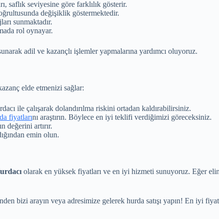
, saflık seviyesine göre farklılık gösterir.
doğrultusunda değişiklik göstermektedir.
jları sunmaktadır.
rmada rol oynayar.
 sunarak adil ve kazançlı işlemler yapmalarına yardımcı oluyoruz.
kazanç elde etmenizi sağlar:
dacı ile çalışarak dolandırılma riskini ortadan kaldırabilirsiniz.
da fiyatları
nı araştırın. Böylece en iyi teklifi verdiğimizi göreceksiniz.
n değerini artırır.
ldığından emin olun.
urdacı
olarak en yüksek fiyatları ve en iyi hizmeti sunuyoruz. Eğer el
nden bizi arayın veya adresimize gelerek hurda satışı yapın! En iyi fiyat