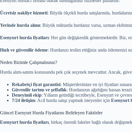
Esenyurt hurdacı firması olarak sunduğumuz hizmetler şunlardır:
Ücretsiz nakliye hizmeti
: Büyük ölçekli hurda satışlarında, hurdalarını
Yerinde hurda alımı
: Büyük miktarda hurdanız varsa, uzman ekibimiz 
Esenyurt hurda fiyatları
: Her gün değişkenlik göstermektedir. Biz, en
Hızlı ve güvenilir ödeme
: Hurdanızı teslim ettiğiniz anda ödemenizi na
Neden Bizimle Çalışmalısınız?
Hurda alım-satımı konusunda pek çok seçenek mevcuttur. Ancak, güveni
Rekabetçi fiyat garantisi
: Müşterilerimize en iyi fiyatları suna
Güvenilir tartım ve şeffaflık
: Hurdanızın ağırlığını hassas teraz
Deneyimli ekip
: Yılların getirdiği tecrübeyle, Esenyurt ve çevres
7/24 iletişim
: Acil hurda satışı yapmak isteyenler için
Esenyurt h
Güncel Esenyurt Hurda Fiyatlarını Belirleyen Faktörler
Esenyurt hurda fiyatları
, birkaç önemli faktöre bağlı olarak değişmek