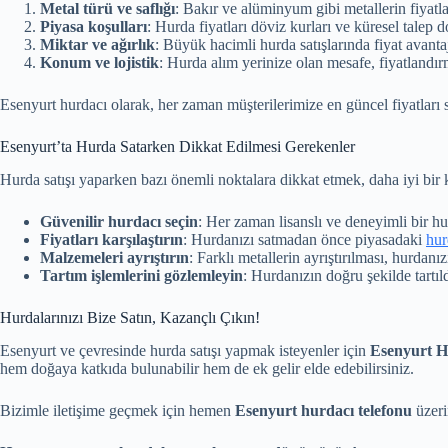
Metal türü ve saflığı
: Bakır ve alüminyum gibi metallerin fiyatları
Piyasa koşulları
: Hurda fiyatları döviz kurları ve küresel talep 
Miktar ve ağırlık
: Büyük hacimli hurda satışlarında fiyat avanta
Konum ve lojistik
: Hurda alım yerinize olan mesafe, fiyatlandı
Esenyurt hurdacı olarak, her zaman müşterilerimize en güncel fiyatları
Esenyurt’ta Hurda Satarken Dikkat Edilmesi Gerekenler
Hurda satışı yaparken bazı önemli noktalara dikkat etmek, daha iyi bir 
Güvenilir hurdacı seçin
: Her zaman lisanslı ve deneyimli bir hur
Fiyatları karşılaştırın
: Hurdanızı satmadan önce piyasadaki
hur
Malzemeleri ayrıştırın
: Farklı metallerin ayrıştırılması, hurdanızı
Tartım işlemlerini gözlemleyin
: Hurdanızın doğru şekilde tartı
Hurdalarınızı Bize Satın, Kazançlı Çıkın!
Esenyurt ve çevresinde hurda satışı yapmak isteyenler için
Esenyurt H
hem doğaya katkıda bulunabilir hem de ek gelir elde edebilirsiniz.
Bizimle iletişime geçmek için hemen
Esenyurt hurdacı telefonu
üzeri