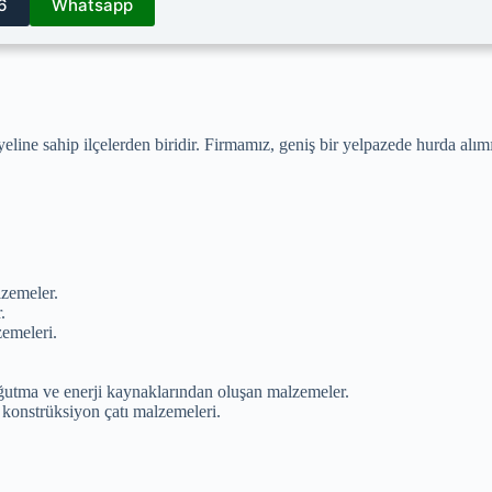
6
Whatsapp
iyeline sahip ilçelerden biridir. Firmamız, geniş bir yelpazede hurda a
lzemeler.
.
emeleri.
oğutma ve enerji kaynaklarından oluşan malzemeler.
k konstrüksiyon çatı malzemeleri.