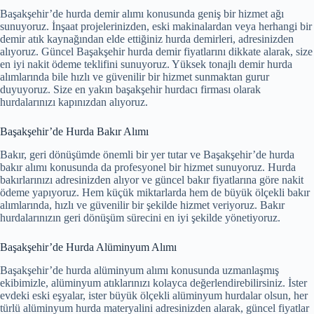
Başakşehir’de hurda demir alımı konusunda geniş bir hizmet ağı
sunuyoruz. İnşaat projelerinizden, eski makinalardan veya herhangi bir
demir atık kaynağından elde ettiğiniz hurda demirleri, adresinizden
alıyoruz. Güncel Başakşehir hurda demir fiyatlarını dikkate alarak, size
en iyi nakit ödeme teklifini sunuyoruz. Yüksek tonajlı demir hurda
alımlarında bile hızlı ve güvenilir bir hizmet sunmaktan gurur
duyuyoruz. Size en yakın başakşehir hurdacı firması olarak
hurdalarınızı kapınızdan alıyoruz.
Başakşehir’de Hurda Bakır Alımı
Bakır, geri dönüşümde önemli bir yer tutar ve Başakşehir’de hurda
bakır alımı konusunda da profesyonel bir hizmet sunuyoruz. Hurda
bakırlarınızı adresinizden alıyor ve güncel bakır fiyatlarına göre nakit
ödeme yapıyoruz. Hem küçük miktarlarda hem de büyük ölçekli bakır
alımlarında, hızlı ve güvenilir bir şekilde hizmet veriyoruz. Bakır
hurdalarınızın geri dönüşüm sürecini en iyi şekilde yönetiyoruz.
Başakşehir’de Hurda Alüminyum Alımı
Başakşehir’de hurda alüminyum alımı konusunda uzmanlaşmış
ekibimizle, alüminyum atıklarınızı kolayca değerlendirebilirsiniz. İster
evdeki eski eşyalar, ister büyük ölçekli alüminyum hurdalar olsun, her
türlü alüminyum hurda materyalini adresinizden alarak, güncel fiyatlar