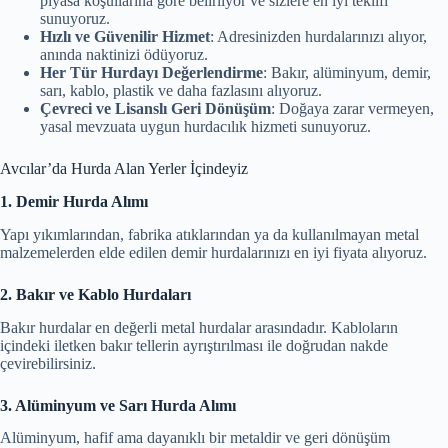
piyasa koşullarına göre belirliyor ve sizlere en iyi teklifi
sunuyoruz.
Hızlı ve Güvenilir Hizmet
: Adresinizden hurdalarınızı alıyor,
anında naktinizi ödüyoruz.
Her Tür Hurdayı Değerlendirme
: Bakır, alüminyum, demir,
sarı, kablo, plastik ve daha fazlasını alıyoruz.
Çevreci ve Lisanslı Geri Dönüşüm
: Doğaya zarar vermeyen,
yasal mevzuata uygun hurdacılık hizmeti sunuyoruz.
Avcılar’da Hurda Alan Yerler İçindeyiz
1. Demir Hurda Alımı
Yapı yıkımlarından, fabrika atıklarından ya da kullanılmayan metal
malzemelerden elde edilen demir hurdalarınızı en iyi fiyata alıyoruz.
2. Bakır ve Kablo Hurdaları
Bakır hurdalar en değerli metal hurdalar arasındadır. Kabloların
içindeki iletken bakır tellerin ayrıştırılması ile doğrudan nakde
çevirebilirsiniz.
3. Alüminyum ve Sarı Hurda Alımı
Alüminyum, hafif ama dayanıklı bir metaldir ve geri dönüşüm