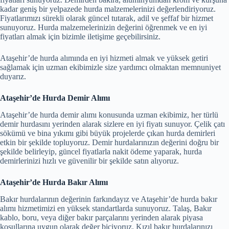
kadar geniş bir yelpazede hurda malzemelerinizi değerlendiriyoruz.
Fiyatlarımızı sürekli olarak güncel tutarak, adil ve şeffaf bir hizmet
sunuyoruz. Hurda malzemelerinizin değerini öğrenmek ve en iyi
fiyatları almak için bizimle iletişime geçebilirsiniz.
Ataşehir’de hurda alımında en iyi hizmeti almak ve yüksek getiri
sağlamak için uzman ekibimizle size yardımcı olmaktan memnuniyet
duyarız.
Ataşehir’de Hurda Demir Alımı
Ataşehir’de hurda demir alımı konusunda uzman ekibimiz, her türlü
demir hurdasını yerinden alarak sizlere en iyi fiyatı sunuyor. Çelik çatı
sökümü ve bina yıkımı gibi büyük projelerde çıkan hurda demirleri
etkin bir şekilde topluyoruz. Demir hurdalarınızın değerini doğru bir
şekilde belirleyip, güncel fiyatlarla nakit ödeme yaparak, hurda
demirlerinizi hızlı ve güvenilir bir şekilde satın alıyoruz.
Ataşehir’de Hurda Bakır Alımı
Bakır hurdalarının değerinin farkındayız ve Ataşehir’de hurda bakır
alımı hizmetimizi en yüksek standartlarda sunuyoruz. Talaş, Bakır
kablo, boru, veya diğer bakır parçalarını yerinden alarak piyasa
koşullarına uygun olarak değer biçiyoruz. Kızıl bakır hurdalarınızı