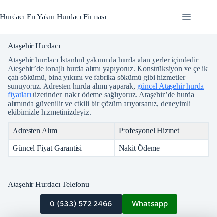
Skip
to
Hurdacı En Yakın Hurdacı Firması
content
Ataşehir Hurdacı
Ataşehir hurdacı İstanbul yakınında hurda alan yerler içindedir.
Ateşehir’de tonajlı hurda alımı yapıyoruz. Konstrüksiyon ve çelik
çatı sökümü, bina yıkımı ve fabrika sökümü gibi hizmetler
sunuyoruz. Adresten hurda alımı yaparak,
güncel Ataşehir hurda
fiyatları
üzerinden nakit ödeme sağlıyoruz. Ataşehir’de hurda
alımında güvenilir ve etkili bir çözüm arıyorsanız, deneyimli
ekibimizle hizmetinizdeyiz.
Adresten Alım
Profesyonel Hizmet
Güncel Fiyat Garantisi
Nakit Ödeme
Ataşehir Hurdacı Telefonu
0 (533) 572 2466
Whatsapp