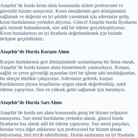
Ataşehir’de hurda krom alımı konusunda sizlere profesyonel ve
güvenilir hizmet sunuyoruz. Krom metallerinin geri dönüşümünü
sağlamak ve değerini en iyi şekilde yansıtmak için adresinize gelip,
krom hurdalarınızı yerinden alıyoruz. Güncel Ataşehir hurda fiyatlarını
göz önünde bulundurarak, size adil bir ödeme gerçekleştiriyoruz.
Krom hurdalarınızı en iyi fiyatlarla değerlendirmek için bizimle
iletişime geçebilirsiniz.
Ataşehir’de Hurda Kurşun Alımı
Kurşun hurdalarının geri dönüşümünde uzmanlaşmış bir firma olarak,
Ataşehir’de hurda kurşun alımı hizmetimizle yanınızdayız. Kurşun,
sağlık ve çevre güvenliği açısından özel bir işleme tabi tutulduğundan,
bu süreçte titizlikle çalışıyoruz. Adresinize gelerek, kurşun
hurdalarınızı piyasa koşullarına uygun olarak değerlendirip, nakit
ödeme yapıyoruz. Size en yüksek getiri sağlamak için buradayız.
Ataşehir’de Hurda Sarı Alımı
Ataşehir’de hurda sarı alımı konusunda geniş bir hizmet yelpazesi
sunuyoruz. Sarı metal hurdalarını yerinden alarak, güncel hurda
fiyatlarını baz alarak adil bir ödeme yapıyoruz. Sarı metal parçaları,
borular veya diğer atıklarınız için profesyonel bir hizmet almak
istiyorsanız, bizi tercih edebilirsiniz. Hurda sarılarınızı en iyi fiyatlarla