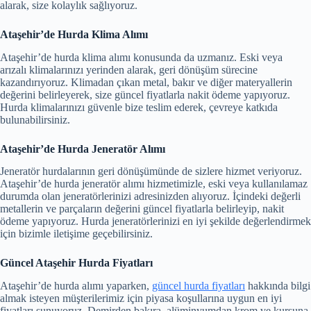
alarak, size kolaylık sağlıyoruz.
Ataşehir’de Hurda Klima Alımı
Ataşehir’de hurda klima alımı konusunda da uzmanız. Eski veya
arızalı klimalarınızı yerinden alarak, geri dönüşüm sürecine
kazandırıyoruz. Klimadan çıkan metal, bakır ve diğer materyallerin
değerini belirleyerek, size güncel fiyatlarla nakit ödeme yapıyoruz.
Hurda klimalarınızı güvenle bize teslim ederek, çevreye katkıda
bulunabilirsiniz.
Ataşehir’de Hurda Jeneratör Alımı
Jeneratör hurdalarının geri dönüşümünde de sizlere hizmet veriyoruz.
Ataşehir’de hurda jeneratör alımı hizmetimizle, eski veya kullanılamaz
durumda olan jeneratörlerinizi adresinizden alıyoruz. İçindeki değerli
metallerin ve parçaların değerini güncel fiyatlarla belirleyip, nakit
ödeme yapıyoruz. Hurda jeneratörlerinizi en iyi şekilde değerlendirmek
için bizimle iletişime geçebilirsiniz.
Güncel Ataşehir Hurda Fiyatları
Ataşehir’de hurda alımı yaparken,
güncel hurda fiyatları
hakkında bilgi
almak isteyen müşterilerimiz için piyasa koşullarına uygun en iyi
fiyatları sunuyoruz. Demirden bakıra, alüminyumdan krom ve kurşuna